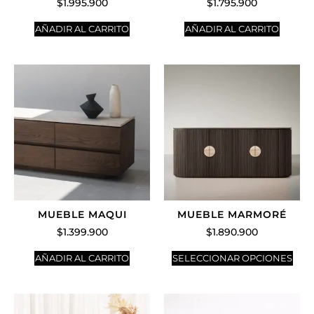
$
1.995.900
$
1.795.900
AÑADIR AL CARRITO
AÑADIR AL CARRITO
MUEBLE MAQUI
MUEBLE MARMORÉ
$
1.399.900
$
1.890.900
AÑADIR AL CARRITO
SELECCIONAR OPCIONES